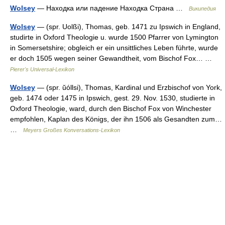
Wolsey
— Находка или падение Находка Страна …
Википедия
Wolsey
— (spr. Uolßi), Thomas, geb. 1471 zu Ipswich in England,
studirte in Oxford Theologie u. wurde 1500 Pfarrer von Lymington
in Somersetshire; obgleich er ein unsittliches Leben führte, wurde
er doch 1505 wegen seiner Gewandtheit, vom Bischof Fox… …
Pierer's Universal-Lexikon
Wolsey
— (spr. ŭóllsi), Thomas, Kardinal und Erzbischof von York,
geb. 1474 oder 1475 in Ipswich, gest. 29. Nov. 1530, studierte in
Oxford Theologie, ward, durch den Bischof Fox von Winchester
empfohlen, Kaplan des Königs, der ihn 1506 als Gesandten zum…
…
Meyers Großes Konversations-Lexikon