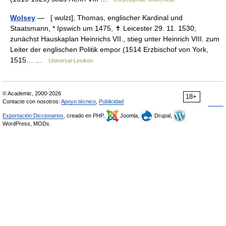
Wolsey
— [ wʊlzɪ], Thomas, englischer Kardinal und
Staatsmann, * Ipswich um 1475, ✝ Leicester 29. 11. 1530;
zunächst Hauskaplan Heinrichs VII., stieg unter Heinrich VIII. zum
Leiter der englischen Politik empor (1514 Erzbischof von York,
1515… …
Universal-Lexikon
© Academic, 2000-2026
18+
Contacte con nosotros:
Apoyo técnico
,
Publicidad
Exportación Diccionarios
, creado en PHP,
Joomla,
Drupal,
WordPress, MODx.