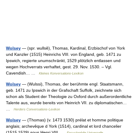
Wolsey
— (spr. wullsĕ), Thomas, Kardinal, Erzbischof von York
und Kanzler (1515) Heinrichs VIII. von England, geb. 1471 zu
Ipswich, regierte unumschränkt, 1529 plötzlich entlassen und
wegen Hochverrats verhaftet, gest. 29. Nov. 1530. – Vgl.
Cavendish… …
Kleines Konversations-Lexikon
Wolsey
— (Wulssi), Thomas, der berühmte engl. Staatsmann,
geb. 1471 zu Ipswich in der Grafschaft Suffolk, zeichnete sich
schon als Student der Theologie zu Oxford durch außerordentliche
Talente aus, wurde bereits von Heinrich VII. zu diplomatischen…
…
Herders Conversations-Lexikon
Wolsey
— (Thomas) (v. 1473 1530) prélat et homme politique
anglais; archevêque d York (1514), cardinal et lord chancelier
(1515 1529) sous Henri VIII …
Encyclopédie Universelle