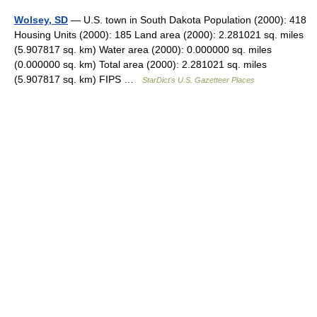
Wolsey, SD
— U.S. town in South Dakota Population (2000): 418
Housing Units (2000): 185 Land area (2000): 2.281021 sq. miles
(5.907817 sq. km) Water area (2000): 0.000000 sq. miles
(0.000000 sq. km) Total area (2000): 2.281021 sq. miles
(5.907817 sq. km) FIPS …
StarDict's U.S. Gazetteer Places