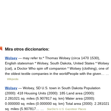
Mira otros diccionarios:
Wolsey
— may refer to:* Thomas Wolsey (circa 1470 1530),
English statesman * Wolsey, South Dakota, United States * Wolsey
(cat), a Doctor Who spin off companion * Wolsey (clothing), one of
the oldest textile companies in the worldPeople with the given… …
Wikipedia
Wolsey
— Wolsey, SD U.S. town in South Dakota Population
(2000): 418 Housing Units (2000): 185 Land area (2000):
2.281021 sq. miles (5.907817 sq. km) Water area (2000):
0.000000 sq. miles (0.000000 sq. km) Total area (2000): 2.281021
sq. miles (5.907817… …
StarDict's U.S. Gazetteer Places