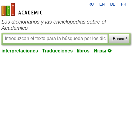
RU
EN
DE
FR
es-academic.com
Los diccionarios y las enciclopedias sobre el
Académico
¡Buscar!
interpretaciones
Traducciones
libros
Игры ⚽